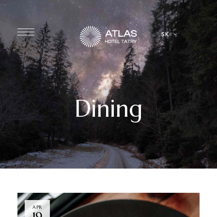
SK
Dining
APR
19