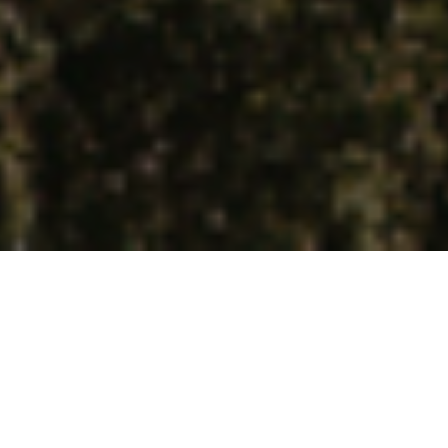
PRZYTULNE I PRAKTYCZNIE URZĄDZONE
POKOJE
Weekend w Tatrach, wyjazd na
narty lub górska wyprawa z