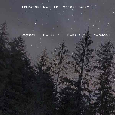
TATRANSKÉ MATLIARE, VYSOKÉ TATRY
DOMOV
HOTEL
POBYTY
KONTAKT